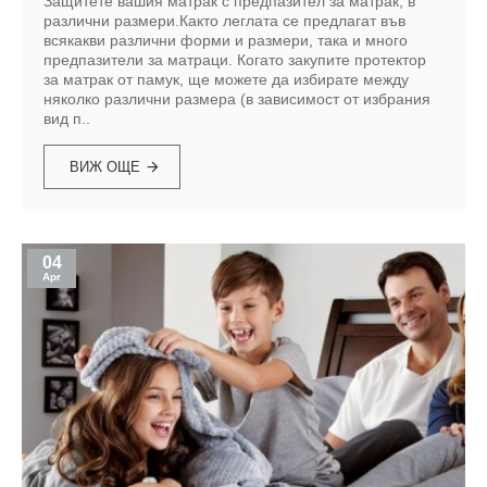
Защитете вашия матрак с предпазител за матрак, в
различни размери.Както леглата се предлагат във
всякакви различни форми и размери, така и много
предпазители за матраци. Когато закупите протектор
за матрак от памук, ще можете да избирате между
няколко различни размера (в зависимост от избрания
вид п..
ВИЖ ОЩЕ
04
Apr