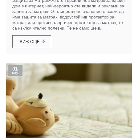
Защита за матракАко сте търсили нов матрак за вашия
дом в интернет, най-вероятно сте видели и реклами за
защита за матрак. От съществено значение е всеки да
има защита за матрак, водоустойчив протектор за
матрак или противоалергичен протектор за матрак, те
са изключително полезни. Те не само ще в..
ВИЖ ОЩЕ
01
May