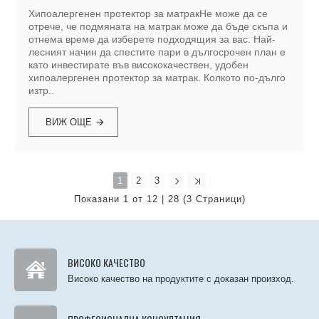
Xипоалергенен протектор за матракНе може да се
отрече, че подмяната на матрак може да бъде скъпа и
отнема време да изберете подходящия за вас. Най-
лесният начин да спестите пари в дългосрочен план е
като инвестирате във висококачествен, удобен
хипоалергенен протектор за матрак. Колкото по-дълго
изтр..
ВИЖ ОЩЕ
1
2
3
Показани 1 от 12 | 28 (3 Страници)
ВИСОКО КАЧЕСТВО
Високо качество на продуктите с доказан произход.