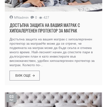
MNadmin
0
427
ДОСТЪПНА ЗАЩИТА НА ВАШИЯ МАТРАК С
ХИПОАЛЕРГЕНЕН ПРОТЕКТОР ЗА МАТРАК
Достъпна защита на вашия матрак с хипоалергенен
протектор за матракНе може да се отрече, че
подмяната на матрак може да бъде скъпа и отнема
много време. Най-лесният начин да спестите пари в
дългосрочен план е като инвестирате във
висококачествен, удобен хипоалергенен протектор за
матрак. Колкото по-..
ВИЖ ОЩЕ
03
Apr