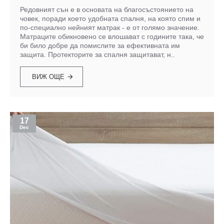
Редовният сън е в основата на благосъстоянието на
човек, поради което удобната спалня, на която спим и
по-специално нейният матрак - е от голямо значение.
Матраците обикновено се влошават с годините така, че
би било добре да помислите за ефективната им
защита. Протекторите за спалня защитават, н..
ВИЖ ОЩЕ
17
Dec