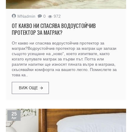
MNadmin
0
972
ОТ КАКВО НИ СПАСЯВА ВОДОУСТОЙЧИВ
ПРОТЕКТОР ЗА МАТРАК?
От какво ни спасява водоустойчив протектор за
матрак?Водоустойчив протектор за матрак ще запази
същото усещане на „ново“, което изпитвате, както
когато купувате матрак за първи път. Потта или
разляти напитки ще износят пяната вътре в матрака,
скъсявайки комфорта на вашето легло. Помислете за
това ка..
ВИЖ ОЩЕ
25
Apr