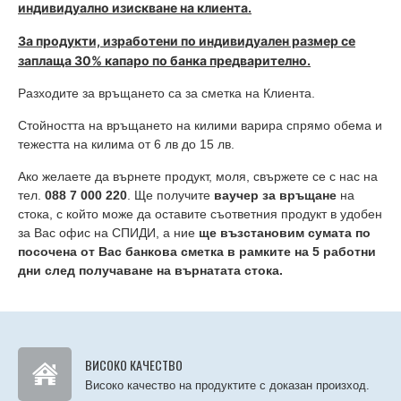
индивидуално изискване на клиента.
За
продукти, изработени по индивидуален размер се
заплаща 30% капаро по банка предварително.
Разходите за връщането са за сметка на Клиента.
Стойността на връщането на килими варира спрямо обема и
тежестта на килима от 6 лв до 15 лв.
Ако желаете да върнете продукт, моля, свържете се с нас на
тел.
088 7 000 220
. Ще получите
ваучер за връщане
на
стока, с който може да оставите съответния продукт в удобен
за Вас офис на СПИДИ, а ние
ще възстановим сумата по
посочена от Вас банкова сметка в рамките на 5 работни
дни след получаване на върнатата стока.
ВИСОКО КАЧЕСТВО
Високо качество на продуктите с доказан произход.