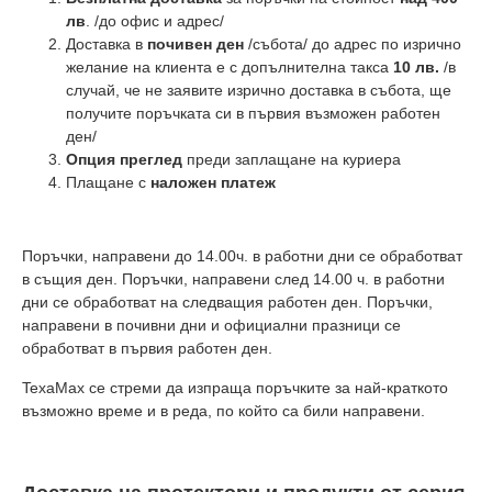
лв
. /до офис и адрес/
Доставка в
почивен ден
/събота/ до адрес по изрично
желание на клиента е с допълнителна такса
10 лв.
/в
случай, че не заявите изрично доставка в събота, ще
получите поръчката си в първия възможен работен
ден/
Опция преглед
преди заплащане на куриера
Плащане с
наложен платеж
Поръчки, направени до 14.00ч. в работни дни се обработват
в същия ден. Поръчки, направени след 14.00 ч. в работни
дни се обработват на следващия работен ден. Поръчки,
направени в почивни дни и официални празници се
обработват в първия работен ден.
TexaMax се стреми да изпраща поръчките за най-краткото
възможно време и в реда, по който са били направени.