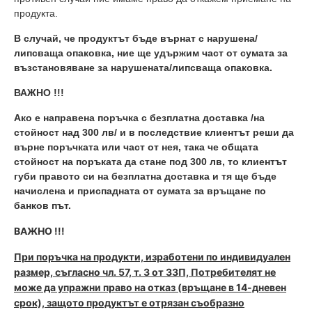
продукта.
В случай, че продуктът бъде върнат с нарушена/
липсваща опаковка, ние ще удържим част от сумата за
възстановяване за нарушената/липсваща опаковка
.
ВАЖНО !!!
Ако е направена поръчка с безплатна доставка /на
стойност над 300 лв/ и в последствие клиентът реши да
върне поръчката или част от нея, така че общата
стойност на поръката да стане под 300 лв, то клиентът
губи правото си на безплатна доставка и тя ще бъде
начислена и приспадната от сумата за връщане по
банков път.
ВАЖНО !!!
При поръчка на продукти, изработени по индивидуален
размер, съгласно чл. 57, т. 3 от ЗЗП, Потребителят не
може да упражни право на отказ (връщане в 14-дневен
срок), защото продуктът е отрязан съобразно