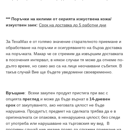
*** Поръчки на килими от серията изкуствена кожа/
изкуствен заек:
Срок на доставка до 5 работни дни
За TexaMax е от голямо значение старателното приемане и
обработване на поръчки и осигуряването на бърза доставка
на поръчката. Макар че се стремим да извършим доставката
в посочения интервал, в някои случаи тя може да отнеме по-
дълго време, но само ако са на лице неочаквани събития. В
такъв случай Вие ще бъдете уведомени своевременно.
Връщане
: Всеки закупен продукт пристига при вас с
опцията
преглед
и може да бъде върнат в
14-дневен
срок
от закупуването, ако неговата цялост не бъде
нарушена. Продуктът, предмет на сделката трябва да е в
оригиналната си опаковка, в ненарушена цялост, без следи
от употреба или нарушаване на търговския му вид. В
противен случай ние имаме право да откажем приемане на