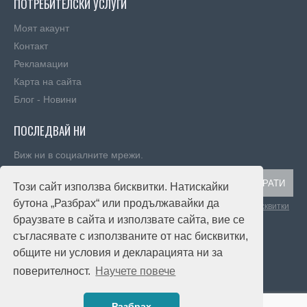
ПОТРЕБИТЕЛСКИ УСЛУГИ
Моят акаунт
Контакт
Рекламации
Карта на сайта
Блог - Новини
ПОСЛЕДВАЙ НИ
Виж ни в социалните мрежи.
ИЗПРАТИ
Този сайт използва бисквитки. Натискайки
бутона „Разбрах“ или продължавайки да
Прочетох и се съгласявам с
Пoлитика зa изпoлзвaнe нa бисквитки
браузвате в сайта и използвате сайта, вие се
съгласявате с използваните от нас бисквитки,
общите ни условия и декларацията ни за
поверителност.
Научете повече
© 2020, TEXAMAX.com, Всички права запазени!
Разбрах