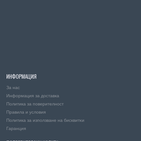
ИНФОРМАЦИЯ
За нас
Информация за доставка
Политика за поверителност
Правила и условия
Πoлитика зa изпoлзвaнe нa бисквитĸи
Гаранция