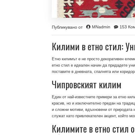
MNadmin
153 Ко
Публикувано от
Килими в етно стил: Ун
Етно килимът е не просто декоративен елем
етно стил е идеален начин да придадете уни
поставите в дневната, спалнята или коридор
Чипровският килим
Един от най-известните примери за етно кил
красив, но и изключително предан на традиц
и сложни мотиви, вдъхновени от природата и
служат като привлекателен акцент, който мо
Килимите в етно стил о