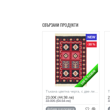
СВЪРЗАНИ ПРОДУКТИ
NEW
-30 %
100 % ПАМУК
Тъкана цветна черга, с две лица, рециклиран памук
23.00€
(44.98 лв)
2
33.00€
(64.54 лв)
3
Добави в количката