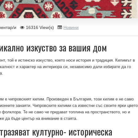
ментар/и
16316 View(s)
Новини
икално изкуство за вашия дом
ент
,
той е истинско изкуство, което носи история и традиция. Килимът в
калност и характер на интериора си, независимо дали избирате да го
а.
им е чипровският килим. Произведен в България, този килим е не само
ионните занаяти. Чипровските килими са известни със своите ярки цвето
 фолклора. Те не само че придават топлина на пространството, но и
же да бъде център на внимание в стаята.
тразяват културно- историческа