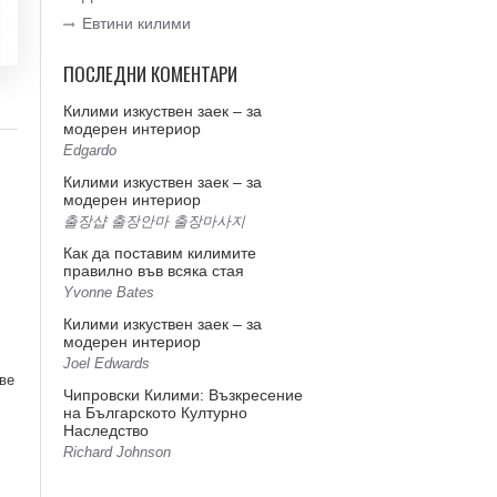
Евтини килими
ПОСЛЕДНИ КОМЕНТАРИ
Килими изкуствен заек – за
модерен интериор
Edgardo
Килими изкуствен заек – за
модерен интериор
출장샵 출장안마 출장마사지
Как да поставим килимите
правилно във всяка стая
Yvonne Bates
Килими изкуствен заек – за
модерен интериор
Joel Edwards
ве
Чипровски Килими: Възкресение
на Българското Културно
Наследство
Richard Johnson