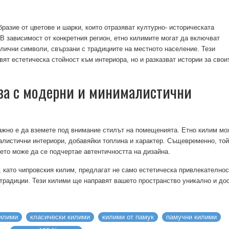
бразие от цветове и шарки, които отразяват култур
но-
историческата
 В зависимост от конкретния регион, етно килимите могат да включват
лични символи, свързани с традициите на местното население. Тези
вят естетическа стойност към интериора, но и разказват истории за свои
ава с модерни и минималистични
важно е да вземете под внимание стилът на помещенията. Етно килим мо
алистични интериори, добавяйки топлина и характер. Същевременно, той
ето може да се подчертае автентичността на дизайна.
, като чипровския килим, предлагат не само естетическа привлекателнос
 традиции. Тези килими ще направят вашето пространство уникално и до
килими
класически килими
килими от памук
памучни килими