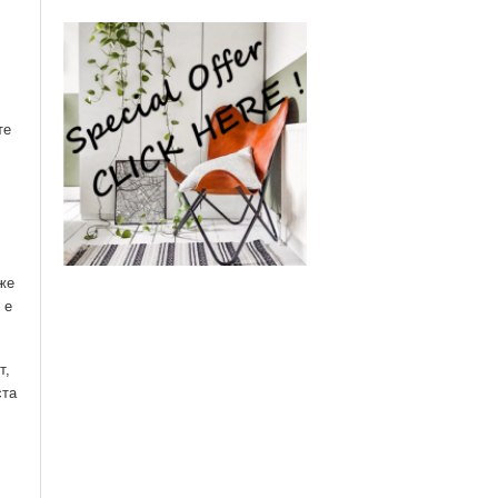
те
же
 е
т,
ста