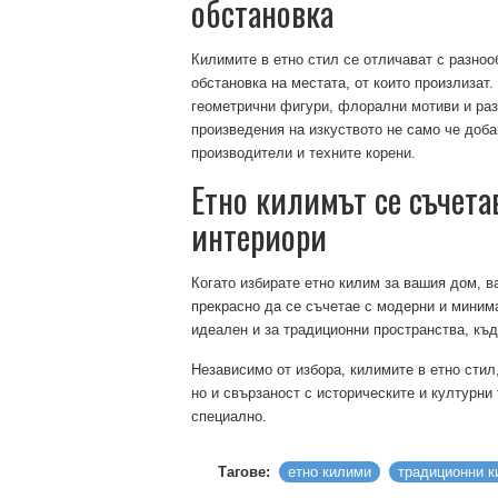
обстановка
Килимите в етно стил се отличават с разноо
обстановка на местата, от които произлизат.
геометрични фигури, флорални мотиви и раз
произведения на изкуството не само че доба
производители и техните корени.
Етно килимът се съчет
интериори
Когато избирате етно килим за вашия дом, 
прекрасно да се съчетае с модерни и миним
идеален и за традиционни пространства, къд
Независимо от избора, килимите в етно стил
но и свързаност с историческите и културни
специално.
Тагове:
етно килими
традиционни 