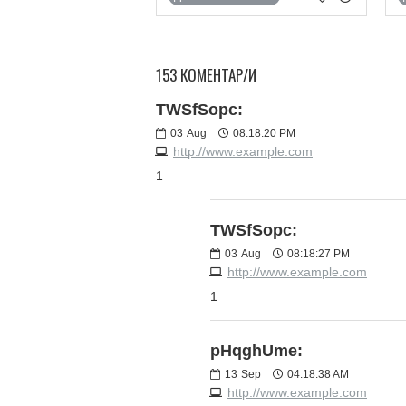
153 КОМЕНТАР/И
TWSfSopc:
03
Aug
08:18:20 PM
http://www.example.com
1
TWSfSopc:
03
Aug
08:18:27 PM
http://www.example.com
1
pHqghUme:
13
Sep
04:18:38 AM
http://www.example.com