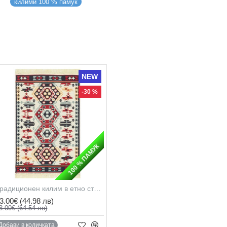
килими 100 % памук
NEW
-30 %
100 % ПАМУК
Традиционен килим в етно стил, с две лица, рециклиран памук
3.00€
(44.98 лв)
3.00€
(64.54 лв)
Добави в количката