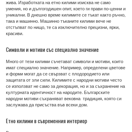
жива. Изработката на етно килими изисква не само
умения, но и дългогодишен опит, което ги прави по-ценни и
уникални. В днешно време килимите се тъкат както ръчно,
така и машинно. Машинно тъканите килими вече не
отстъпват по нищо, те са изключително прецизни, ярки,
красиви.
Символи и мотиви със специално значение
Много от тези килими съчетават символи и мотиви, които
имат специално значение. Например, определени цветове
и форми могат да се свързват с плодородието или
защитата от зли сили. Килимите с народни мотиви често
се използват не само за декорация, но и за съхранение на
културната идентичност на народите. Българските
народни мотиви съхраняват вековна традиция, която си
заслужава да присъства във всеки дом.
Етно килими в съвременния интериор