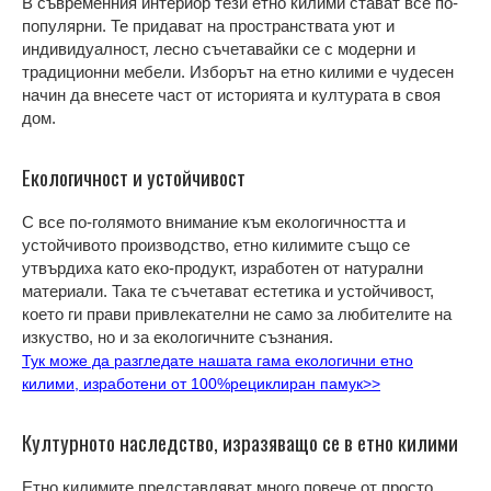
В съвременния интериор тези етно килими стават все по-
популярни. Те придават на пространствата уют и
индивидуалност, лесно съчетавайки се с модерни и
традиционни мебели. Изборът на етно килими е чудесен
начин да внесете част от историята и културата в своя
дом.
Екологичност и устойчивост
С все по-голямото внимание към екологичността и
устойчивото производство, етно килимите също се
утвърдиха като еко-продукт, изработен от натурални
материали. Така те съчетават естетика и устойчивост,
което ги прави привлекателни не само за любителите на
изкуство, но и за екологичните съзнания.
Тук може да разгледате нашата гама екологични етно
килими, изработени от 100%рециклиран памук>>
Културното наследство, изразяващо се в етно килими
Етно килимите представляват много повече от просто