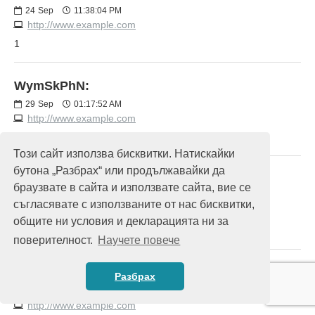
24
Sep
11:38:04 PM
http://www.example.com
1
WymSkPhN:
29
Sep
01:17:52 AM
http://www.example.com
1
Този сайт използва бисквитки. Натискайки
бутона „Разбрах“ или продължавайки да
WymSkPhN:
браузвате в сайта и използвате сайта, вие се
29
Sep
01:18:21 AM
съгласявате с използваните от нас бисквитки,
http://www.example.com
общите ни условия и декларацията ни за
1
поверителност.
Научете повече
WymSkPhN:
Разбрах
29
Sep
01:46:20 AM
http://www.example.com