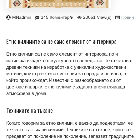
MNadmin
145 Коментар/и
20061 View(s)
Новини
Етно килимите са не само елемент от интериора
Етно килими са не само елемент от интериора, но и
истинска извадка от културното наследство. Те съчетават
древни техники на изработка с уникални художествени
мотиви, които разказват истории за народа и региона, от
който произхождат. Известни с разнообразието си от
цветове и шарки, етно килими създават впечатляваща
атмосфера в дома.
Техниките на тъкане
Когато говорим за етно килими, е важно да подчертаем, че
те често са тъкани килими. Техниките на тъкане, които се
предават от поколение на поколение, запазват традициите