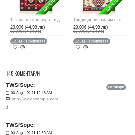
100 % ПАМУК
100 % ПАМУК
Тъкана цветна черга, с две лица, рециклиран памук
Традиционен килим в етно стил, с две лица, рециклиран памук
23.00€
(44.98 лв)
23.00€
(44.98 лв)
33.00€
(64.54 лв)
33.00€
(64.54 лв)
Добави в количката
Добави в количката
145 КОМЕНТАР/И
TWSfSopc:
Отговори
03
Aug
11:12:48 AM
http://www.example.com
1
TWSfSopc:
03
Aug
11:12:50 AM