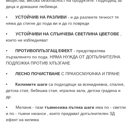
вещества, висока безопасност на продуктите. Подходящ за
деца и домашни любимци.
•
УСТОЙЧИВ НА РАЗЛИВИ
- и да разлеете течност тя
няма да стигне до пода ви и да го повреди
•
УСТОЙЧИВИ НА СЛЪНЧЕВА СВЕТЛИНА ЦВЕТОВЕ
,
които не избледняват
•
ПРОТИВОПЛЪЗГАЩ ЕФЕКТ
- предотвратява
пързалянето по пода. НЯМА НУЖДА ОТ ДОПЪЛНИТЕЛНА
ПОДЛОЖКА ПРОТИВ ХЛЪЗГАНЕ
•
ЛЕСНО ПОЧИСТВАНЕ
С ПРАХОСМУКАЧКА И ПРАНЕ
•
Килимите шаги
са подходящи за всекидневна, спалня,
детска стая, бебешка стая, игрална зала, детска градина и
др.
• Меланж - тази
тъмносива
пътека шаги
има по - светли
и по - тъмни нюанси , които придават допълнителен 3Д
ефект на килима