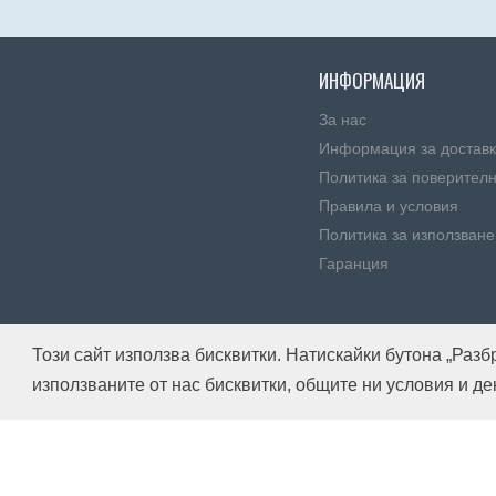
ИНФОРМАЦИЯ
За нас
Информация за достав
Политика за поверител
Правила и условия
Πoлитика зa изпoлзвaнe
Гаранция
Този сайт използва бисквитки. Натискайки бутона „Разб
© 2020, TEXAMAX.com, Всички права запазени!
използваните от нас бисквитки, общите ни условия и д