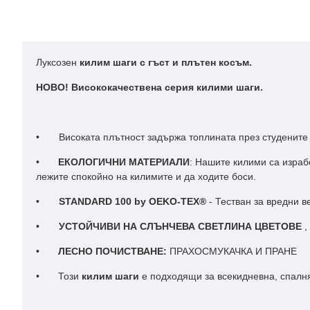
Луксозен
килим шаги с гъст и плътен косъм.
НОВО! Висококачествена серия килими шаги.
• Високата плътност задържа топлината през студените 
•
ЕКОЛОГИЧНИ МАТЕРИАЛИ
: Нашите килими са израб
лежите спокойно на килимите и да ходите боси.
•
STANDARD 100 by OEKO-TEX®
- Тестван за вредни 
•
УСТОЙЧИВИ НА СЛЪНЧЕВА СВЕТЛИНА ЦВЕТОВЕ
,
•
ЛЕСНО ПОЧИСТВАНЕ:
ПРАХОСМУКАЧКА И ПРАНЕ
•
Този
килим шаги
е подходящи за всекидневна, спалня,