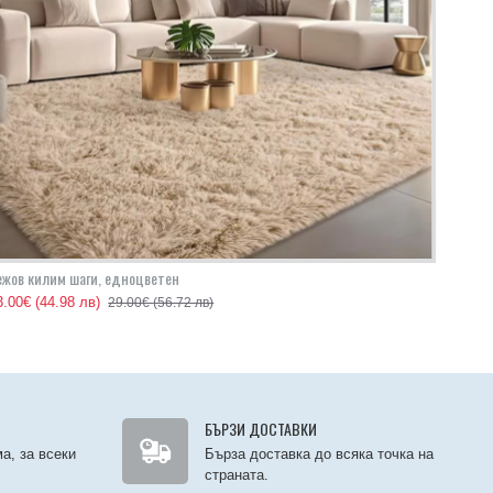
ежов килим шаги, едноцветен
3.00€
(44.98 лв)
29.00€
(56.72 лв)
БЪРЗИ ДОСТАВКИ
а, за всеки
Бърза доставка до всяка точка на
страната.