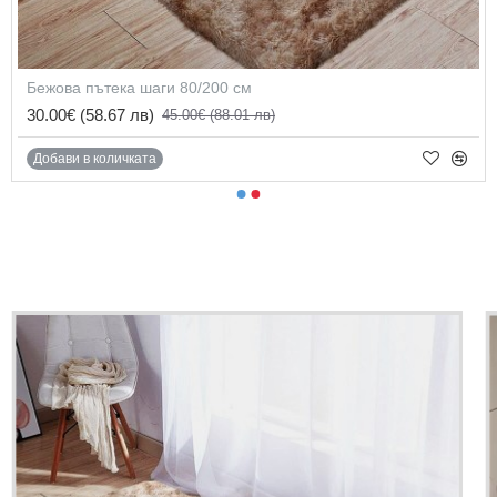
Бежовa пътека шаги 80/200 см
30.00€
(58.67 лв)
45.00€
(88.01 лв)
Добави в количката