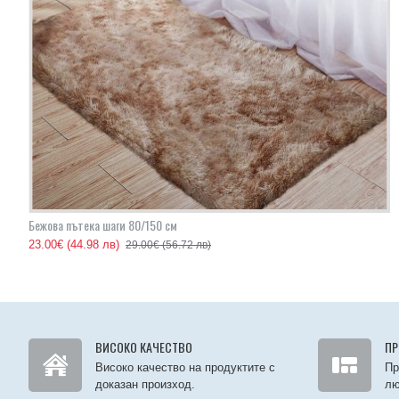
Бежовa пътека шаги 80/150 см
23.00€
(44.98 лв)
29.00€
(56.72 лв)
ВИСОКО КАЧЕСТВО
ПР
Високо качество на продуктите с
Пр
доказан произход.
лю