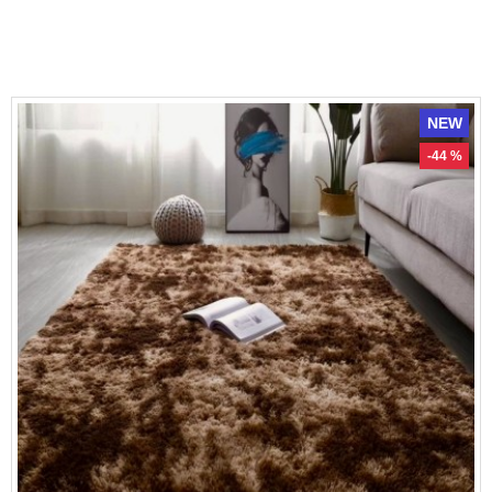
NEW
-44 %