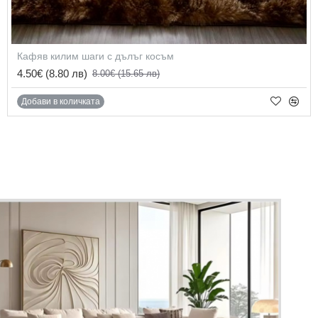
Кафяв килим шаги с дълъг косъм
4.50€
(8.80 лв)
8.00€
(15.65 лв)
Добави в количката