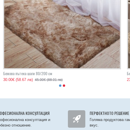
Бежовa пътека шаги 80/200 см
Б
30.00€
(58.67 лв)
2
45.00€
(88.01 лв)
ОФЕСИОНАЛНА КОНСУЛТАЦИЯ
ПЕРФЕКТНОТО РЕШЕНИЕ
офесионална консултация и
Голяма продуктова гам
безно отношение.
вкус.