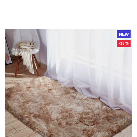
NEW
-33 %