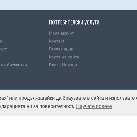
ПОТРЕБИТЕЛСКИ УСЛУГИ
Моят акаунт
ка
Контакт
ност
Рекламации
Карта на сайта
 нa бисквитĸи
Блог - Новини
рах“ или продължавайки да браузвате в сайта и използвате 
екларацията ни за поверителност.
Научете повече