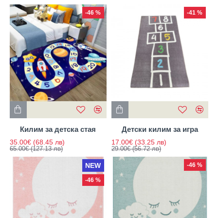
-46 %
-41 %
Килим за детска стая
Детски килим за игра
35.00€
(68.45 лв)
17.00€
(33.25 лв)
65.00€
(127.13 лв)
29.00€
(56.72 лв)
NEW
-46 %
-46 %