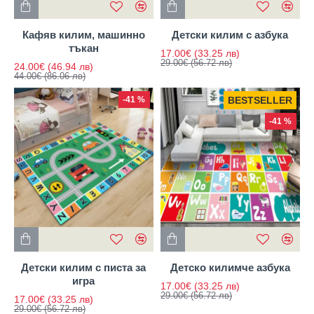
Кафяв килим, машинно
Детски килим с азбука
тъкан
17.00€
(33.25 лв)
29.00€
(56.72 лв)
24.00€
(46.94 лв)
44.00€
(86.06 лв)
-41 %
BESTSELLER
-41 %
Детски килим с писта за
Детско килимче азбука
игра
17.00€
(33.25 лв)
29.00€
(56.72 лв)
17.00€
(33.25 лв)
29.00€
(56.72 лв)